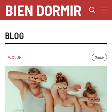
Aller
BIEN DORMIR
M
au
contenu
BLOG
VICTOR
Santé