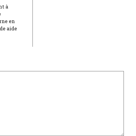
nt à
e
rne en
de aide