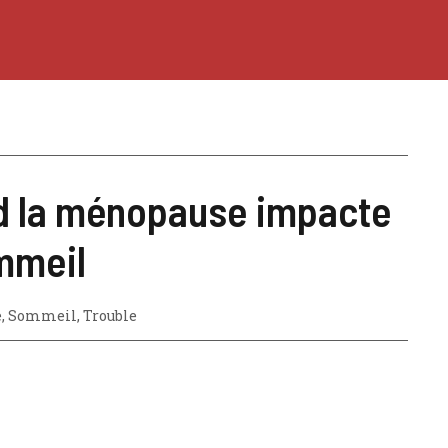
 la ménopause impacte
mmeil
e
,
Sommeil
,
Trouble