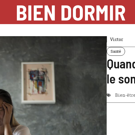
BIEN DORMIR
Victor
Santé
Quand
le so
Bien-êtr