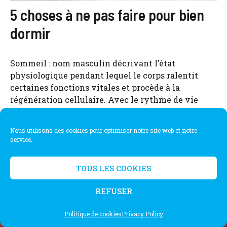
5 choses à ne pas faire pour bien
dormir
Sommeil : nom masculin décrivant l’état
physiologique pendant lequel le corps ralentit
certaines fonctions vitales et procède à la
régénération cellulaire. Avec le rythme de vie
actuel, bien dormir est un luxe auquel certains
n’ont plus accès. Cet état se répercute
Nous utilisons des cookies pour optimiser notre site web et notre
inévitablement en journée : irritabilité et baisse de
service.
productivité ne sont que quelques-unes des ...
TOUS LES COOKIES
REFUSER
© 2026 Bien Dormir
• Construit avec
GeneratePress
Politique de cookies
Privacy Policy