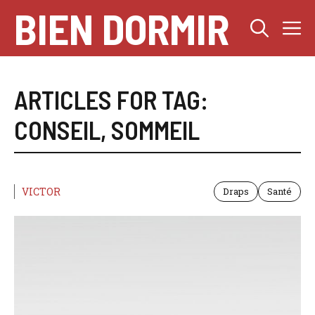
Aller
BIEN DORMIR
M
au
contenu
ARTICLES FOR TAG:
CONSEIL
,
SOMMEIL
VICTOR
Draps
Santé